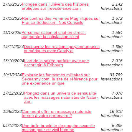
17/2/2025
Plongée dans l'univers des histoires
2 142
érotiques sur freesite-sexe.com
Interactions
17/1/2025
Rencontrez des Femmes Magnifiques sur
1 672
France-Séduction : Nos Conseils
Interactions
11/1/2025
Personnalisation et chat en direct :
1 584
augmenter la satisfaction client
Interactions
14/11/2024
Découvrez les relations polyamoureuses
1 680
numériques avec Candy.ai
Interactions
13/10/2024
L'art de la soirée parfaite avec une
2 016
escort girl à Fribourg
Interactions
10/3/2024
Explorez les fantasmes militaires sur
33 789
Sexearmy.com, le site de référence pour
Interactions
une expérience unique
17/12/2023
Plongez dans un univers de sensualité
7 078
avec les massages naturistes de Natur-
Interactions
Zen
19/5/2023
Comment offrir un massage naturiste
16 618
torride à votre partenaire ?
Interactions
04/1/2023
Une belle branlette de poupée sexuelle
5 495
maison pour ce vieil homme
Interactions