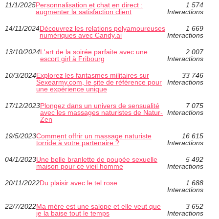
11/1/2025
Personnalisation et chat en direct :
1 574
augmenter la satisfaction client
Interactions
14/11/2024
Découvrez les relations polyamoureuses
1 669
numériques avec Candy.ai
Interactions
13/10/2024
L'art de la soirée parfaite avec une
2 007
escort girl à Fribourg
Interactions
10/3/2024
Explorez les fantasmes militaires sur
33 746
Sexearmy.com, le site de référence pour
Interactions
une expérience unique
17/12/2023
Plongez dans un univers de sensualité
7 075
avec les massages naturistes de Natur-
Interactions
Zen
19/5/2023
Comment offrir un massage naturiste
16 615
torride à votre partenaire ?
Interactions
04/1/2023
Une belle branlette de poupée sexuelle
5 492
maison pour ce vieil homme
Interactions
20/11/2022
Du plaisir avec le tel rose
1 688
Interactions
22/7/2022
Ma mère est une salope et elle veut que
3 652
je la baise tout le temps
Interactions