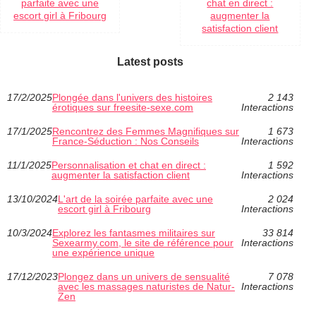
parfaite avec une
chat en direct :
escort girl à Fribourg
augmenter la
satisfaction client
Latest posts
17/2/2025
Plongée dans l'univers des histoires
2 143
érotiques sur freesite-sexe.com
Interactions
17/1/2025
Rencontrez des Femmes Magnifiques sur
1 673
France-Séduction : Nos Conseils
Interactions
11/1/2025
Personnalisation et chat en direct :
1 592
augmenter la satisfaction client
Interactions
13/10/2024
L'art de la soirée parfaite avec une
2 024
escort girl à Fribourg
Interactions
10/3/2024
Explorez les fantasmes militaires sur
33 814
Sexearmy.com, le site de référence pour
Interactions
une expérience unique
17/12/2023
Plongez dans un univers de sensualité
7 078
avec les massages naturistes de Natur-
Interactions
Zen