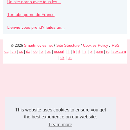
Un site porno avec tous les...
1er tube porno de France
L'envie vous prend? faites un...
© 2026
Smartmovies.net
/
Site Structure
/
Cookies Policy
/
RSS
ca
|
ch
|
cs
|
da
|
de
|
el
|
es
|
escort
|
fi
|
fr
|
it
|
nl
|
pl
|
porn
|
ru
|
sexcam
|
uk
|
us
This website uses cookies to ensure you get
the best experience on our website.
Learn more