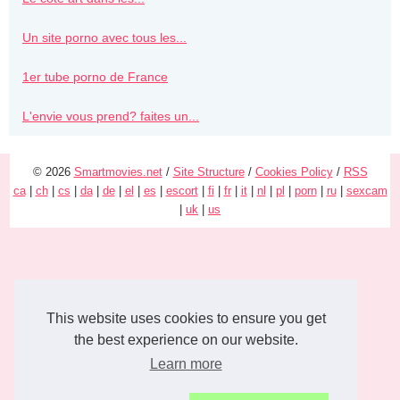
Un site porno avec tous les...
1er tube porno de France
L'envie vous prend? faites un...
© 2026
Smartmovies.net
/
Site Structure
/
Cookies Policy
/
RSS
ca
|
ch
|
cs
|
da
|
de
|
el
|
es
|
escort
|
fi
|
fr
|
it
|
nl
|
pl
|
porn
|
ru
|
sexcam
|
uk
|
us
This website uses cookies to ensure you get
the best experience on our website.
Learn more