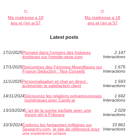
Ma maitresse a 18
Ma maitresse a 18
ans et j’en ai 57
ans et j’en ai 57
Latest posts
17/2/2025
Plongée dans l'univers des histoires
2 147
érotiques sur freesite-sexe.com
Interactions
17/1/2025
Rencontrez des Femmes Magnifiques sur
1 675
France-Séduction : Nos Conseils
Interactions
11/1/2025
Personnalisation et chat en direct :
1 593
augmenter la satisfaction client
Interactions
14/11/2024
Découvrez les relations polyamoureuses
1 692
numériques avec Candy.ai
Interactions
13/10/2024
L'art de la soirée parfaite avec une
2 029
escort girl à Fribourg
Interactions
10/3/2024
Explorez les fantasmes militaires sur
33 861
Sexearmy.com, le site de référence pour
Interactions
une expérience unique