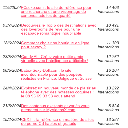
11/8/2024
PCsexe.com : le site de référence pour
14 408
une recherche et une visionnage de
Interactions
contenus adultes de qualité
03/7/2024
Découvrez le Top 5 des destinations avec
18 491
des loverooms de rêve pour une
Interactions
escapade romantique inoubliable
18/6/2024
Comment choisir sa boutique en ligne
11 303
pour sextoy ?
Interactions
23/5/2024
Candy.AI : Créez votre petite amie
12 762
virtuelle avec l'intelligence artificielle !
Interactions
08/5/2024
Latex-Sexy-Doll.com: le site
16 104
incontournable pour des poupées
Interactions
réalistes en France, Belgique et Suisse
24/4/2024
Explorez un nouveau monde de plaisir au
13 292
téléphone avec des hôtesses coquines :
Interactions
le 08 95 69 93 93 vous attend
21/3/2024
Des contenus excitants et variés vous
8 824
attendent sur MyVideosX.com
Interactions
19/2/2024
CBX.fr : la référence en matière de sites
13 387
de porno CB fiables et gratuits
Interactions