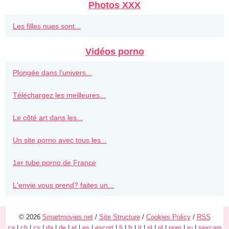
Photos XXX
Les filles nues sont...
Vidéos porno
Plongée dans l'univers...
Téléchargez les meilleures...
Le côté art dans les...
Un site porno avec tous les...
1er tube porno de France
L'envie vous prend? faites un...
© 2026
Smartmovies.net
/
Site Structure
/
Cookies Policy
/
RSS
ca
|
ch
|
cs
|
da
|
de
|
el
|
es
|
escort
|
fi
|
fr
|
it
|
nl
|
pl
|
porn
|
ru
|
sexcam