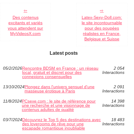
Des contenus
Latex-Sexy-Doll.com:
excitants et variés
le site incontournable
vous attendent sur
pour des poupées
MyVideosX.com
réalistes en France,
Belgique et Suisse
Latest posts
05/2/2026
Rencontre BDSM en France : un réseau
2 054
local, gratuit et discret pour des
Interactions
connexions consensuelles
13/10/2024
Plongez dans l'univers sensuel d'une
2 091
masseuse érotique à Paris
Interactions
11/8/2024
PCsexe.com : le site de référence pour
14 398
une recherche et une visionnage de
Interactions
contenus adultes de qualité
03/7/2024
Découvrez le Top 5 des destinations avec
18 483
des loverooms de rêve pour une
Interactions
escapade romantique inoubliable