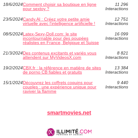
18/6/2024
Comment choisir sa boutique en ligne
11 296
pour sextoy ?
Interactions
23/5/2024
Candy.AI : Créez votre petite amie
12 751
virtuelle avec l'intelligence artificielle !
Interactions
08/5/2024
Latex-Sexy-Doll.com: le site
16 099
incontournable pour des poupées
Interactions
réalistes en France, Belgique et Suisse
21/3/2024
Des contenus excitants et variés vous
8 821
attendent sur MyVideosX.com
Interactions
19/2/2024
CBX.fr : la référence en matière de sites
13 384
de porno CB fiables et gratuits
Interactions
15/1/2024
Découvrez les coffrets coquins pour
9 440
couples : une expérience unique pour
Interactions
raviver la flamme
smartmovies.net