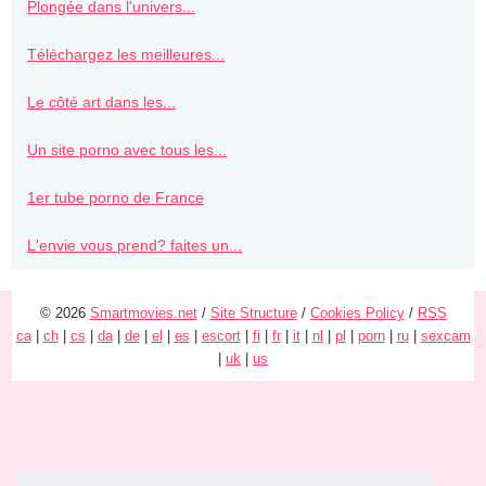
Plongée dans l'univers...
Téléchargez les meilleures...
Le côté art dans les...
Un site porno avec tous les...
1er tube porno de France
L'envie vous prend? faites un...
© 2026
Smartmovies.net
/
Site Structure
/
Cookies Policy
/
RSS
ca
|
ch
|
cs
|
da
|
de
|
el
|
es
|
escort
|
fi
|
fr
|
it
|
nl
|
pl
|
porn
|
ru
|
sexcam
|
uk
|
us