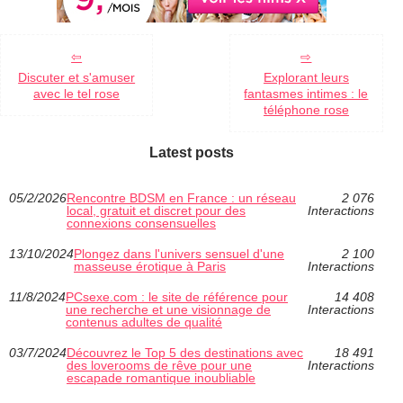
Discuter et s'amuser
Explorant leurs
avec le tel rose
fantasmes intimes : le
téléphone rose
Latest posts
05/2/2026
Rencontre BDSM en France : un réseau
2 076
local, gratuit et discret pour des
Interactions
connexions consensuelles
13/10/2024
Plongez dans l'univers sensuel d'une
2 100
masseuse érotique à Paris
Interactions
11/8/2024
PCsexe.com : le site de référence pour
14 408
une recherche et une visionnage de
Interactions
contenus adultes de qualité
03/7/2024
Découvrez le Top 5 des destinations avec
18 491
des loverooms de rêve pour une
Interactions
escapade romantique inoubliable