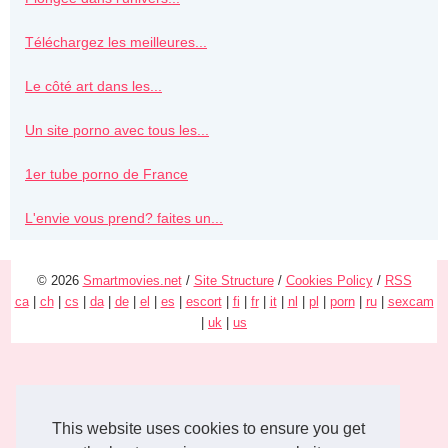
Téléchargez les meilleures...
Le côté art dans les...
Un site porno avec tous les...
1er tube porno de France
L'envie vous prend? faites un...
© 2026
Smartmovies.net
/
Site Structure
/
Cookies Policy
/
RSS
ca
|
ch
|
cs
|
da
|
de
|
el
|
es
|
escort
|
fi
|
fr
|
it
|
nl
|
pl
|
porn
|
ru
|
sexcam
|
uk
|
us
This website uses cookies to ensure you get