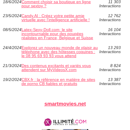
18/6/2024
Comment choisir sa boutique en ligne
11 303
pour sextoy ?
Interactions
23/5/2024
Candy.AI : Créez votre petite amie
12 762
virtuelle avec l'intelligence artificielle !
Interactions
08/5/2024
Latex-Sexy-Doll.com: le site
16 104
incontournable pour des poupées
Interactions
réalistes en France, Belgique et Suisse
24/4/2024
Explorez un nouveau monde de plaisir au
13 293
téléphone avec des hôtesses coquines :
Interactions
le 08 95 69 93 93 vous attend
21/3/2024
Des contenus excitants et variés vous
8 824
attendent sur MyVideosX.com
Interactions
19/2/2024
CBX.fr : la référence en matière de sites
13 387
de porno CB fiables et gratuits
Interactions
smartmovies.net