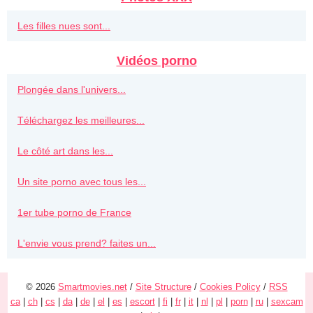
Les filles nues sont...
Vidéos porno
Plongée dans l'univers...
Téléchargez les meilleures...
Le côté art dans les...
Un site porno avec tous les...
1er tube porno de France
L'envie vous prend? faites un...
© 2026
Smartmovies.net
/
Site Structure
/
Cookies Policy
/
RSS
ca
|
ch
|
cs
|
da
|
de
|
el
|
es
|
escort
|
fi
|
fr
|
it
|
nl
|
pl
|
porn
|
ru
|
sexcam