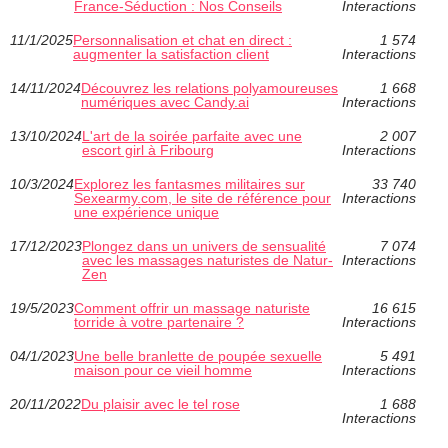
France-Séduction : Nos Conseils
Interactions
11/1/2025
Personnalisation et chat en direct :
1 574
augmenter la satisfaction client
Interactions
14/11/2024
Découvrez les relations polyamoureuses
1 668
numériques avec Candy.ai
Interactions
13/10/2024
L'art de la soirée parfaite avec une
2 007
escort girl à Fribourg
Interactions
10/3/2024
Explorez les fantasmes militaires sur
33 740
Sexearmy.com, le site de référence pour
Interactions
une expérience unique
17/12/2023
Plongez dans un univers de sensualité
7 074
avec les massages naturistes de Natur-
Interactions
Zen
19/5/2023
Comment offrir un massage naturiste
16 615
torride à votre partenaire ?
Interactions
04/1/2023
Une belle branlette de poupée sexuelle
5 491
maison pour ce vieil homme
Interactions
20/11/2022
Du plaisir avec le tel rose
1 688
Interactions